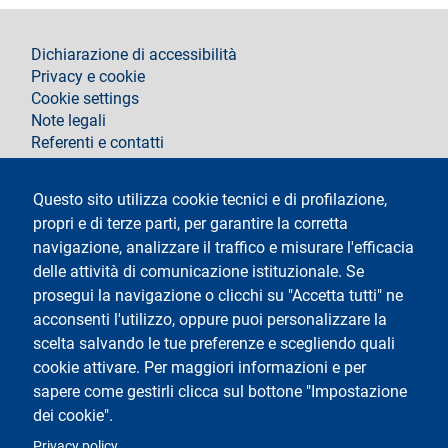
footer
Dichiarazione di accessibilità
Privacy e cookie
Cookie settings
Note legali
Referenti e contatti
Segui La Statale su
Questo sito utilizza cookie tecnici e di profilazione,
propri e di terze parti, per garantire la corretta
navigazione, analizzare il traffico e misurare l'efficacia
delle attività di comunicazione istituzionale. Se
prosegui la navigazione o clicchi su "Accetta tutti" ne
acconsenti l'utilizzo, oppure puoi personalizzare la
Testo
Università degli Studi di Milano
scelta salvando le tue preferenze e scegliendo quali
Via Festa del Perdono 7 - 20122 Milano
cookie attivare. Per maggiori informazioni e per
Tel.
+39 02 5032 5032
Posta Elettronica Certificata
sapere come gestirli clicca sul bottone "Impostazione
dei cookie".
Logo
Privacy policy