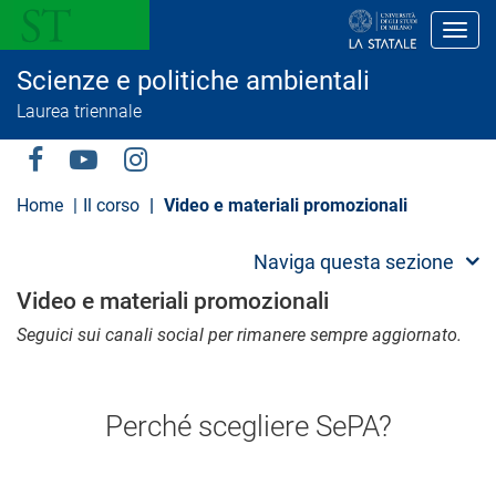
S
a
Toggl
l
t
Scienze e politiche ambientali
a
a
Laurea triennale
l
c
o
Social
n
t
Menu
Home
Il corso
Video e materiali promozionali
e
n
u
Naviga questa sezione
t
o
Video e materiali promozionali
p
r
Seguici sui canali social per rimanere sempre aggiornato.
i
n
c
i
Perché scegliere SePA?
p
a
l
e