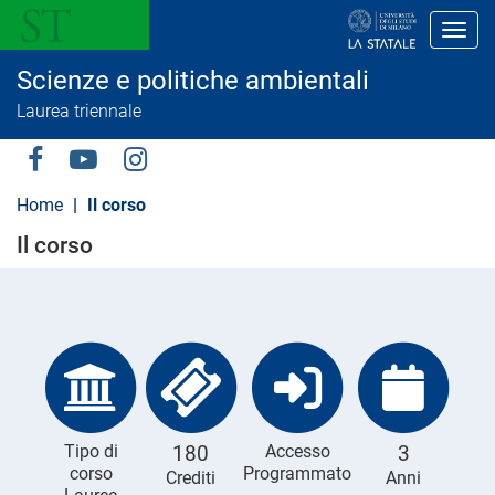
S
a
Toggl
l
t
Scienze e politiche ambientali
a
a
Laurea triennale
l
c
o
Social
n
t
Menu
Home
Il corso
e
n
Il corso
u
t
o
p
r
i
n
c
i
p
a
Tipo di
180
Accesso
3
l
corso
Programmato
Crediti
Anni
e